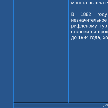
монета вышла ещ
В 1882 году
незначительное
рифленому гур
становится про
до 1994 года, х
Де