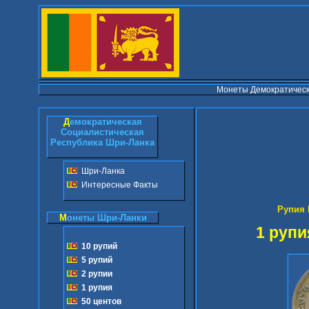
Монеты Демократическ
Д
емократическая
Социалистическая
Республика Шри-Ланка
Шри-Ланка
Интересные Факты
 Рупия Шр
М
онеты Шри-Ланки
1 рупи
10 рупий
5 рупий
2 рупии
1 рупия
50 центов