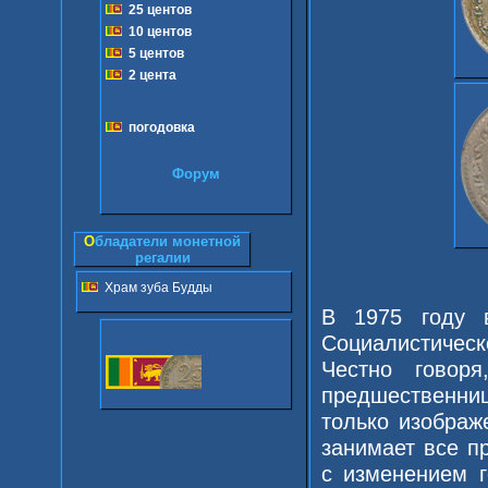
25 центов
10 центов
5 центов
2 цента
погодовка
Форум
О
бладатели монетной
регалии
Храм зуба Будды
В 1975 году 
Социалистичес
Честно говор
предшественн
только изображ
занимает все п
с изменением г