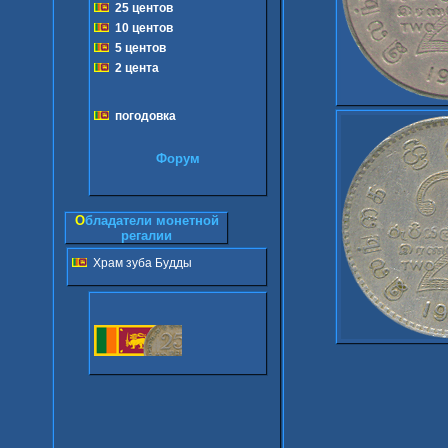
25 центов
10 центов
5 центов
2 цента
погодовка
Форум
О
бладатели монетной
регалии
Храм зуба Будды