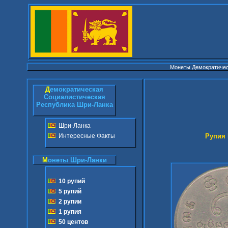
Монеты Демократичес
Д
емократическая
Социалистическая
Республика Шри-Ланка
Шри-Ланка
 Рупия Шр
Интересные Факты
М
онеты Шри-Ланки
10 рупий
5 рупий
2 рупии
1 рупия
50 центов